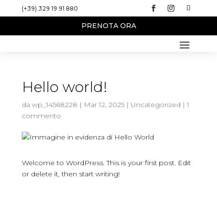
(+39) 329 19 91 880
PRENOTA ORA
Hello world!
da
wp_14568228
|
Mar 12, 2025
|
Uncategorized
|
1
commento
Welcome to WordPress. This is your first post. Edit
or delete it, then start writing!